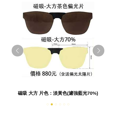
磁吸 大方 片色：淡黃色(濾強藍光70%)