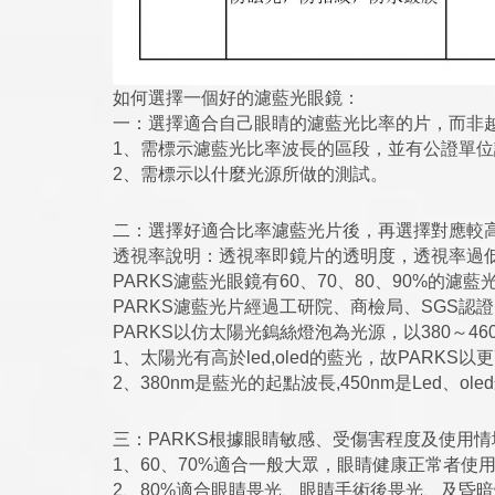
如何選擇一個好的濾藍光眼鏡：
一：選擇適合自己眼睛的濾藍光比率的片，而非
1、需標示濾藍光比率波長的區段，並有公證單
2、需標示以什麼光源所做的測試。
二：選擇好適合比率濾藍光片後，再選擇對應較
透視率說明：透視率即鏡片的透明度，透視率過
PARKS濾藍光眼鏡有60、70、80、90%的
PARKS濾藍光片經過工研院、商檢局、SGS認
PARKS以仿太陽光鎢絲燈泡為光源，以380～
1、太陽光有高於led,oled的藍光，故PARK
2、380nm是藍光的起點波長,450nm是Led、o
三：PARKS根據眼睛敏感、受傷害程度及使用情境
1、60、70%適合一般大眾，眼睛健康正常者使
2、80%適合眼睛畏光、眼睛手術後畏光、及昏