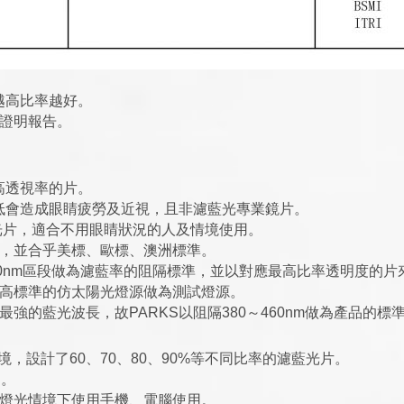
越高比率越好。
位證明報告。
高透視率的片。
低會造成眼睛疲勞及近視，且非濾藍光專業鏡片。
濾藍光片，適合不用眼睛狀況的人及情境使用。
證，並合乎美標、歐標、澳洲標準。
460nm區段做為濾藍率的阻隔標準，並以對應最高比率透明度的
S以更高標準的仿太陽光燈源做為測試燈源。
led最強的藍光波長，故PARKS以阻隔380～460nm做為產品的標
，設計了60、70、80、90%等不同比率的濾藍光片。
用。
暗燈光情境下使用手機、電腦使用。