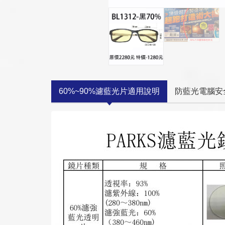
60%~90%濾藍光片適用說明
防藍光電腦安