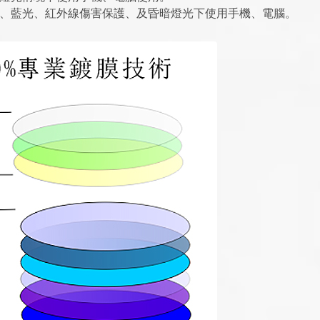
線、藍光、紅外線傷害保護、及昏暗燈光下使用手機、電腦。