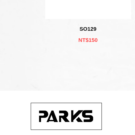
SO129
NT$150