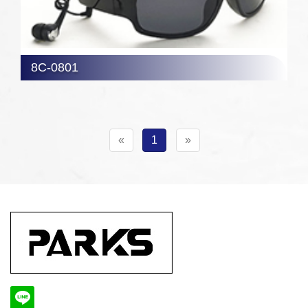
8C-0801
«
1
»