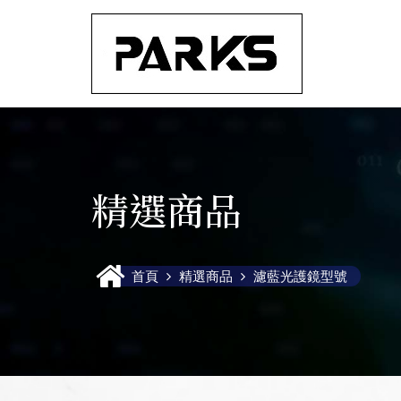
精選商品
BL1315 棕色框
首頁
精選商品
濾藍光護鏡型號