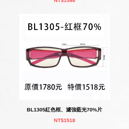
NT$1598
BL1305紅色框、濾強藍光70%片
NT$1518