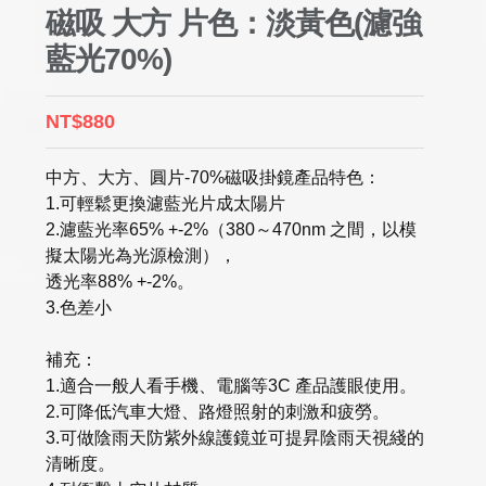
磁吸 大方 片色：淡黃色(濾強
藍光70%)
NT$880
中方、大方、圓片-70%磁吸掛鏡產品特色：
1.可輕鬆更換濾藍光片成太陽片
2.濾藍光率65% +-2%（380～470nm 之間，以模
擬太陽光為光源檢測），
透光率88% +-2%。
3.色差小
補充：
1.適合一般人看手機、電腦等3C 產品護眼使用。
2.可降低汽車大燈、路燈照射的刺激和疲勞。
3.可做陰雨天防紫外線護鏡並可提昇陰雨天視綫的
清晰度。