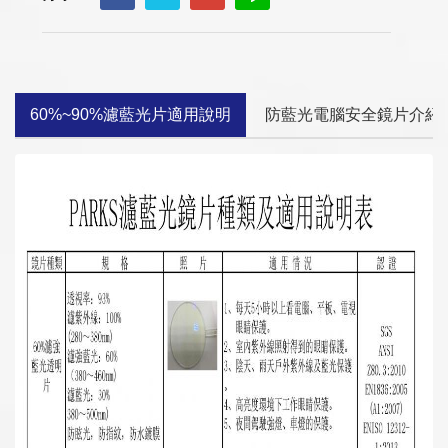
60%~90%濾藍光片適用說明
防藍光電腦安全鏡片介紹