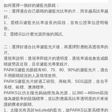
如何選擇一個好的濾藍光眼鏡：
一：選擇適合自己眼睛的濾藍光比率的片，而非越高比率越
好。
1、需標示濾藍光比率波長的區段，並有公證單位證明報
告。
2、需標示以什麼光源所做的測試。
二：選擇好適合比率濾藍光片後，再選擇對應較高透視率的
片。
透視率說明：透視率即鏡片的透明度，透視率過低會造成眼
睛疲勞及近視，且非濾藍光專業鏡片。
PARKS濾藍光眼鏡有60、70、80、90%的濾藍光片，適合
不用眼睛狀況的人及情境使用。
PARKS濾藍光片經過工研院、商檢局、SGS認證，並合乎
美標、歐標、澳洲標準。
PARKS以仿太陽光鎢絲燈泡為光源，以380～460nm區段
做為濾藍率的阻隔標準，並以對應最高比率透明度的片來保
護銷費者的眼睛。
1、太陽光有高於led,oled的藍光，故PARKS以更高標準的