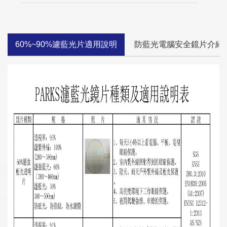
60%~90%濾藍光片適用說明
防藍光電腦安全鏡片介紹