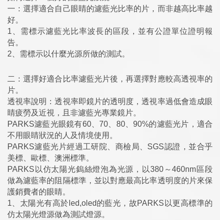
一：選擇適合自己眼睛的濾藍光比率的片，而非越高比率越
好。
1、需標示濾藍光比率波長的區段，並有公證單位證明報
告。
2、需標示以什麼光源所做的測試。
二：選擇好適合比率濾藍光片後，再選擇對應較高透視率的
片。
透視率說明：透視率即鏡片的透明度，透視率過低會造成眼
睛疲勞及近視，且非濾藍光專業鏡片。
PARKS濾藍光眼鏡有60、70、80、90%的濾藍光片，適合
不用眼睛狀況的人及情境使用。
PARKS濾藍光片經過工研院、商檢局、SGS認證，並合乎
美標、歐標、澳洲標準。
PARKS以仿太陽光鎢絲燈泡為光源，以380～460nm區段
做為濾藍率的阻隔標準，並以對應最高比率透明度的片來保
護銷費者的眼睛。
1、太陽光有高於led,oled的藍光，故PARKS以更高標準的
仿太陽光燈源做為測試燈源。