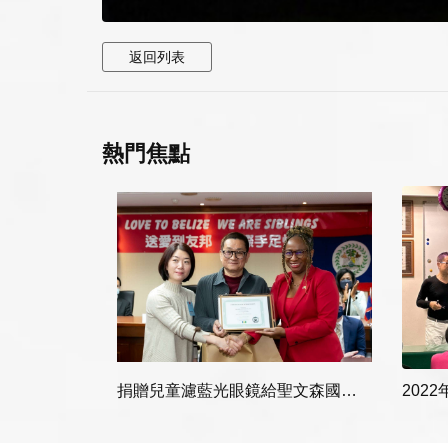
返回列表
熱門焦點
捐贈兒童濾藍光眼鏡給聖文森國，聖文森大使頒感謝狀